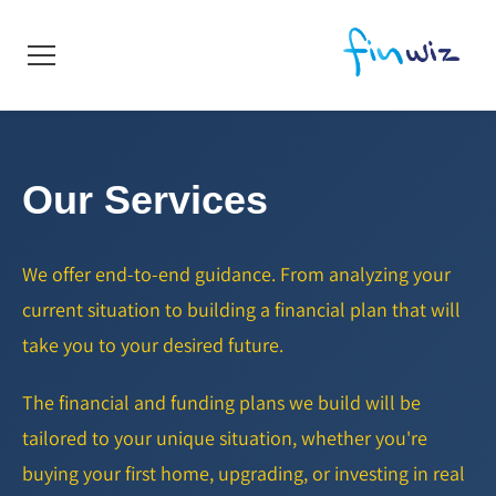
Our Services
We offer end-to-end guidance. From analyzing your
current situation to building a financial plan that will
take you to your desired future.
The financial and funding plans we build will be
tailored to your unique situation, whether you're
buying your first home, upgrading, or investing in real