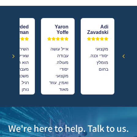
Oded
Yaron
Adi
Oman
Yoffe
Zavadski
מקצועי
אייל עושה
השירות
יסודי וכנה.
עבודה
שאייל נותן
מומלץ
מעולה.
הוא הרבה
בחום
יסודי
מעבר ליועץ
מקצועי
משכנתאות
ואמין, עוזר
רגיל. אייל
מאוד
נותן
בבניית
מעטפת
תכנית
ליווי
משכנתא
פיננסית
איכותית
לניהול משק
ומותאמת
הבית ועושה
We're here to help. Talk to us.
אישית תוך
כדי הכרה