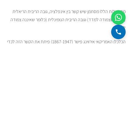
מהשאלות הללו מסתמן שיש קשר בין אינפלציה, גובה הריבית הריאלית
(כלומר שצמודה למדד) וגובה הריבית הנומינלית (כלומר שאיננה צמודה
למדד).
הכלכלן האמריקאי אירווינג פישר (1867-1947) פיתח את הקשר הזה לכדי
משוואת פישר
- שקושרת בין שלושת הפרמטרים.
Fischer equation:
(
1
+
)
(
1
+
(1+r)(1+i) = (1+n)
)
=
(
1
+
)
r
i
n
r - real interest rate
i - inflation rate
n - nominal interest rate
כלומר כאשר הריבית הריאלית מוכפלת באינפלציה החזויה - נקבל את