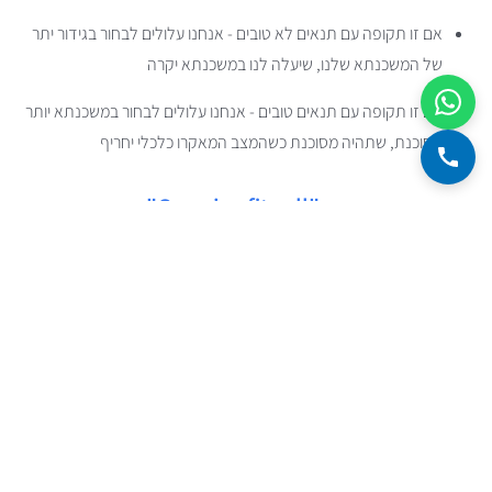
אם זו תקופה עם תנאים לא טובים - אנחנו עלולים לבחור בגידור יתר
של המשכנתא שלנו, שיעלה לנו במשכנתא יקרה
אם זו תקופה עם תנאים טובים - אנחנו עלולים לבחור במשכנתא יותר
מסוכנת, שתהיה מסוכנת כשהמצב המאקרו כלכלי יחריף
גישה שגויה שניה: "One size fits all"
מה היא אומרת:
נתכנן תמהיל עם מספר קבוע ויחיד למשתנים הכלכליים.
"מה תהיה האינפלציה בשנים הבאות? 2%!"
מה זה אומר ת'כלס:
יש מספר אחד ויחיד שיהיה תקף לאינפלציה, לפריים
ולמשתנות בשלושים שנים הבאות. לדוגמה, באינפלציה שמים 2% בשנה -
כי זה מרכז היעד של בנק ישראל. בפריים שמים 3%
למה לדעתינו זה לא טוב מספיק:
ראשית, הגישה הזו הרבה יותר טובה
מהגישה הקודמת. אם הקבועים שנבחרו לא נמוכים, אז יש כאן גידור טוב