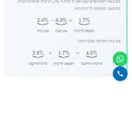
אם בעוד חמש שנים עוגן האג"ח יעלה ל-2%, הריבית שנשלם תעלה
בהתאם. התוספת לריבית היא:
2.0%
−
0.3%
=
1.7%
תוספת
לריבית
עוגן
אגח
עוגן
החד
והריבית החדשה שלנו תהיה:
2.8%
+
1.7%
=
4.5%
הריבית
החדשה
תוספת
לריבית
הריביתהישנה
מבלי שעשינו דבר, ההחזר החודשי עלול לעלות. לאור פוטנציאל הסכנה
שבהלוואות הללו, כדאי שנענה על השאלה הקריטית הבאה: אם לקחנו
הלוואה שמשתנה כל X שנים (X יכול להיות למשל 5 שנים) מה יכול להיות
עוגן האג"ח בעוד X / 2X / 3X / 4X (וכו') שנים מהיום.
לשם נוחות ההסבר, נבחר את X להיות 5 שנים.