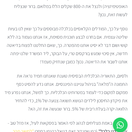
האופטימיזציה) ולנצל את ה-800 שקלים הללו במלואם. ברור שנצליח
לעשות זאת, נכון?
נוסף על כך, המודלים הקלאסיים בכלכלה מבוססים על כך שאין לנו בעיות
שליטה עצמית. אם בחרנו לבצע תוכנית מסוימת, אז אנחנו נעמוד בה ללא
קושי ושום דבר לא יסיט אותנו מהמטרה. כך, שאם החלטנו לפצוח בדיאטה
חדשה, אין סיכוי שמגש בורקסים טרי, על הבוקר, ליד המשרד שלנו יפתה
אותנו לשבור את הדיאטה. נכון? כמובן שנחזיק מעמד!
ולסיום, התאוריה הכלכלית הבסיסית טוענת שאנחנו תמיד נראה את
התמונה ה"מלאה" בניהול ענייננו הפיננסיים. אנחנו נדע להסיט כסף
ממקום למקום כדי לעמוד במטרותינו הכלכליות. כך למשל, אנחנו נפרע מיד
את פיקדון החיסכון לילדים הנושא תשואה צנועה של 1%, כדי להחזיר
הלוואה יקרה בעלת ריבית של 5%. ברור שנעשה את זה, הא?
אם אתם באמת מצליחים לנהוג לפי האמור בפסקאות לעיל, אז מזל טוב -
אתם
"בני כלכל"
(כפי שמגדיר זאת דניאל כהנמן בספרו
"לחשוב מהר