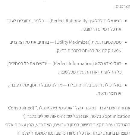
הצרכנים:
רציונאליים לחלוטין (Perfect Rationality) — כלומר, מסוגלים לעבד
את כל המידע הרלוונטי.
ממקסמים תועלת (Utility Maximizer) — בוחרים את סל המוצרים
שמעניק לנו את הרווחה המרבית בדיוק.
בעלי מידע מלא (Perfect Information) — יודעים את כל המחירים,
כל החלופות, ואת התועלת מכל מוצר.
בעלי יכולת חישוב בלתי־מוגבלת — אין לנו מגבלות זמן, יכולת עיבוד,
או חוסר ודאות.
אנחנו יודעים לעבוד במסגרת של "אופטימיזציה מוגבלת" (Constrained
optimization): כלומר, אם נקבל שמונה-מאות שקלים בלבד (זו
ההגבלה) עבור תקציב רכישות המזון השבועית, האם נדע, מבין עשרות אלפי
המוצרים בחנות, לבחור את סל המזון הכי טוב ונכון למשפחה שלנו (זו