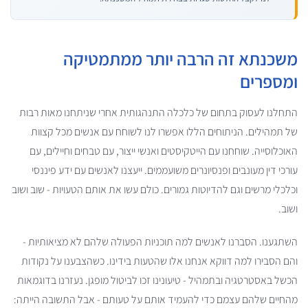
משכנתא זה הרבה יותר ממתמטיקה
ומספרים
התחלנו לעסוק בתחום של כלכלה התנהגותית אחרי שניתחנו מאות רבות
של תמהילים. הניתוחים הללו אפשרו לנו לשוחח עם אנשים מכל קצוות
האוכלוסייה. שוחחנו עם הייטקיסטים ואנשי ייצור, עם טבחים וחיילים, עם
עורכי דין מעונבים ופנסיונרים משועממים. ייעצנו לאנשים עם ידע פיננסי
וכלכלי מרשים וגם להדיוטות גמורים. כולם עשו את אותם הטעויות - שוב ושוב
ושוב.
השתגענו. הסברנו לאנשים למה תוכניות הפעולה שלהם לא מציאותיות -
והם הסבירו למה דווקא אנחנו אלו שהטעות בידינו. כשהצבענו על נקודות
הכשל באסטרטגיה ובתמהיל - טיעונינו זכו לביטול מופגן. נעזרנו בדוגמאות
מהחיים שלהם עצמם כדי להעמיד אותם על טעותם - אבל התשובה הייתה: