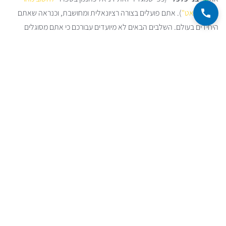
לחשוב לאט"
). אתם פועלים בצורה רציונאלית ומחושבת, וכנראה שאתם
היחידים בעולם. השלבים הבאים לא מיועדים עבורכם כי אתם מסוגלים
לראות את התועלת בכל מצב, להתעלם מהחולשות האנושיות שלכם,
להתמודד ולהימנע ממלכודות פסיכולוגיות ולעבד במוחכם בעיות מסובכות
בקלות.
מה אנחנו כן - "בני ובנות אנוש"
מניסיוננו באינטראקציות עם האנשים הסובבים אותנו - אין אף אחד שנוהג
בצורה רציונלית - כפי שמתארים ספרי הכלכלה. המגבלות האנושיות שלנו
גורמות לנו לבצע במו ידנו שגיאות וטעויות שפוגעות במשכנתא שלנו, ויתרה
מזו, עלולות גם לפגוע במצבנו הכלכלי. אנחנו "בני אנוש" - כלומר מונעים על
ידי החולשות, הדחפים והרצונות שלנו.
לכן, המודל הכלכלי שאנחנו רוצים לעבוד איתו הוא של רציונאליות