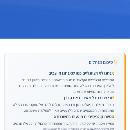
סיכום מנהלים
אנחנו לא רציונליים כמו שאנחנו חושבים
המודלים הכלכליים הקלאסיים מניחים שאנחנו פועלים באופן רציונלי
לחלוטין. המחקר בכלכלה התנהגותית מוכיח שזו טעות - כולנו מבצעים
שגיאות התנהגותיות שוב ושוב.
זוכי פרס נובל מאירים את הדרך
ריצ'רד ת'אלר ודניאל כהנמן זכו בפרס נובל לכלכלה על מחקריהם בכלכלה
התנהגותית. הממצאים שלהם רלוונטיים מאוד להחלטות משכנתא.
הטיות קוגניטיביות פוגעות במשכנתא
הטיית מסגור, יוריסטיקות, תורת הערך והפחתה היפרבולית - כל אלו גורמים
לנו לקבל החלטות שגויות בבחירת תמהיל המשכנתא.