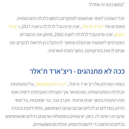
"במשכנתא זה אחרת".
הכל השתנה לאחר שנחשפנו למחקרים בתחום כלכלה התנהגותית.
מאמרים של
ריצ'רד ת'אלר
, זוכה פרס נובל לכלכלה בשנת 2017, ו
דניאל
כהנמן
, זוכה פרס נובל לכלכלה לשנת 2002, סיפקו את ההסברים
האקדמיים לתופעות שנתקלנו ונמשיך להיתקל בהן חדשות לבקרים. מה
שניתן לראות בפרקטיקה, נחקר והוכח תאורטית.
ככה לא מתנהגים - ריצ'ארד ת'אלר
בספרו המרתק של ריצ'ארד ת'אלר,
"ככה לא מתנהגים"
, על התפתחות
הכלכלה ההתנהגותית, הוא מתאר איך הקהילה האקדמית דחתה אותו
ואת רעיונותיו במשך שנים ארוכות. זמן רב עבר, עד שממצאיו, על חוסר
הדיוק במודלים הכלכליים שבהם אנחנו השתמשנו, החלו לזכות בהכרה
שהם היו ראויים לה. כיום, יש צוותים בממשלות וארגונים גדולים שמשתמשים
בכלים מהתחום כדי ליישם ולהטמיע תהליכים משמעותיים.