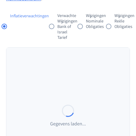
0
-
%
-
Verwachte
Wijzigingen
Wijzigingen
Inflatieverwachtingen
Wijzigingen
Nominale
Reële
Bank of
Obligaties
Obligaties
Israel
Tarief
Zichtbare Punten
Gemiddelde Rente
Rentebereik
0
-
%
-
Zichtbare Punten
Gemiddelde Rente
Rentebereik
0
-
%
-
Zichtbare Punten
Gemiddelde Rente
Rentebereik
0
-
%
-
Gegevens laden...