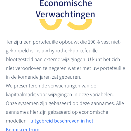
03
Economische
5 jaar
-
30 jaar
0%
8%
Rentebereik (Y-as)
0.00%
-
8.00%
Verwachtingen
0%
8%
0.00%
-
8.00%
Filters Resetten
0.00%
-
8.00%
Filters Resetten
Tenzij u een portefeuille opbouwt die 100% vast niet-
Filters Resetten
gekoppeld is - is uw hypotheekportefeuille
blootgesteld aan externe wijzigingen. U kunt het zich
niet veroorloven te negeren wat er met uw portefeuille
in de komende jaren zal gebeuren.
We presenteren de verwachtingen van de
kapitaalmarkt voor wijzigingen in deze variabelen.
Onze systemen zijn gebaseerd op deze aannames. Alle
Zichtbare Punten
Gemiddelde Rente
Rentebereik
aannames hier zijn gebaseerd op economische
0
-
%
-
modellen -
uitgebreid beschreven in het
Kenniscentrum
.
Zichtbare Punten
Gemiddelde Rente
Rentebereik