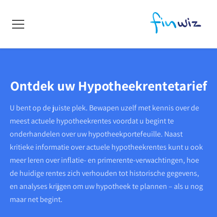
Ontdek uw Hypotheekrentetarief
U bent op de juiste plek. Bewapen uzelf met kennis over de
meest actuele hypotheekrentes voordat u begint te
onderhandelen over uw hypotheekportefeuille. Naast
kritieke informatie over actuele hypotheekrentes kunt u ook
meer leren over inflatie- en primerente-verwachtingen, hoe
de huidige rentes zich verhouden tot historische gegevens,
en analyses krijgen om uw hypotheek te plannen – als u nog
maar net begint.