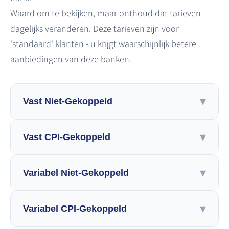
Waard om te bekijken, maar onthoud dat tarieven
dagelijks veranderen. Deze tarieven zijn voor
'standaard' klanten - u krijgt waarschijnlijk betere
aanbiedingen van deze banken.
▾
Vast Niet-Gekoppeld
▾
Weergave op
Vast CPI-Gekoppeld
LTV
Bank
LTV-ratio
▾
Weergave op
Variabel Niet-Gekoppeld
Tot 45%
45%-60%
Boven 60%
LTV
Bank
Banken
LTV-ratio
▾
Weergave op
Variabel CPI-Gekoppeld
Leumi
Poalim
Discount
Mizrahi Tefahot
Tot 45%
45%-60%
Boven 60%
LTV
Bank
Wijzigingsfrequentie
Banken