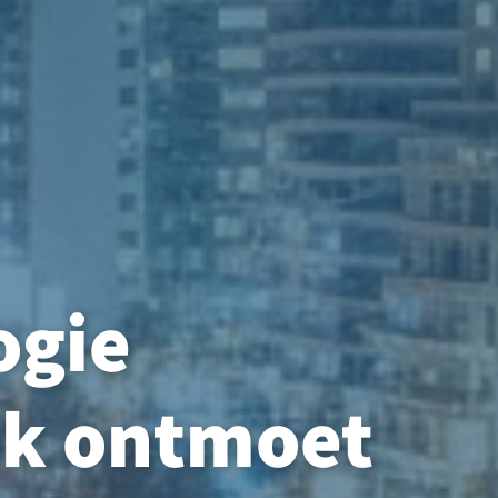
ogie
ek ontmoet