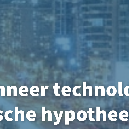
neer technol
ische hypothe