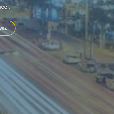
heek
NWIZ