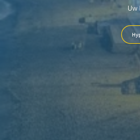
Uw 
Hy