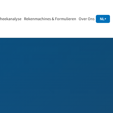
heekanalyse
Rekenmachines & Formulieren
Over Ons
NL
▾