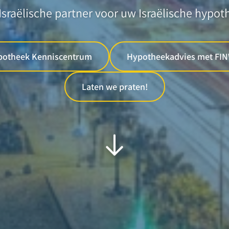
Israëlische partner voor uw Israëlische hypot
potheek Kenniscentrum
Hypotheekadvies met FI
Laten we praten!