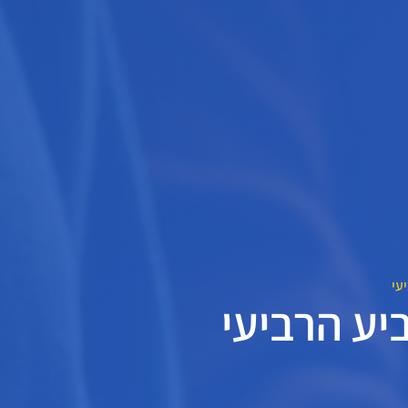
עי
יע הרביעי