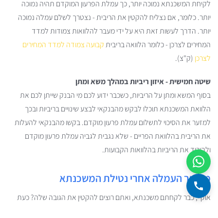
לקיחת המשכנתא נמוכה יותר, כך עמלת הפרעון המוקדם תהיה נמוכה
יותר. כלומר, אם נצליח להקטין את הריבית - נצטרך לשלם עמלה נמוכה
יותר. הדרך לעשות זאת היא על ידי מעבר להלוואות צמודות למדד
המחירים לצרכן - כלומר הלוואה בריבית
קבועה צמודה למדד המחירים
לצרכן
(ק"צ).
שיטה חמישית - איזון ריביות במהלך משא ומתן
בסוף המשא ומתן על הריביות, כשכבר ידוע לכם מי הבנק שייתן לכם את
הלוואת המשכנתא תוכלו לבקש מהבנקאי לבצע שינויים בריביות ובכך
למזער את הסיכוי לתשלום עמלת פרעון מוקדם. בקשו מהבנקאי להעלות
את הריבית בהלוואת הפריים - שלא נגבית לגביה עמלת פרעון מוקדם
ולהוריד את הריביות בהלוואות הקבועות.
מיזעור העמלה אחרי נטילת המשכנתא
אוקיי, כבר לקחתם משכנתא, ואתם רוצים להקטין את הגובה שלה? כעת
נבין מה לעשות כדי לצמצם את העמלה ככל הניתן לאחר שהמשכנתא כבר