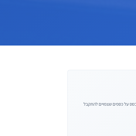
להעביר למוכר הון כעת בהתבסס על כספים שצפויים להתקבל