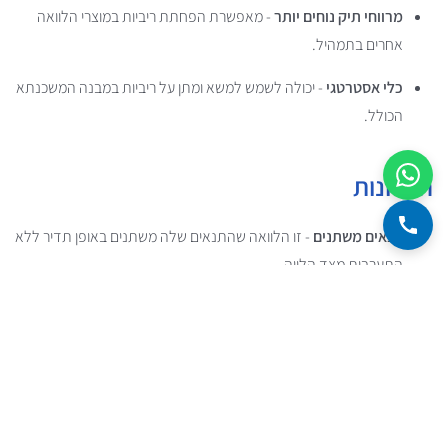
מרווחי תיק נוחים יותר
- מאפשרת הפחתת ריביות במוצרי הלוואה
אחרים בתמהיל.
כלי אסטרטגי
- יכולה לשמש למשא ומתן על ריביות במבנה המשכנתא
הכולל.
חסרונות
תנאים משתנים
- זו הלוואה שהתנאים שלה משתנים באופן תדיר ללא
התערבות מצד הלווה.
החזרים בלתי צפויים
- התשלומים החודשיים משתנים במועדי עדכון
הריבית.
האטה בהפחתת קרן
- יתכן שהקרן תקטן לאט יותר למרות עליית
התשלומים.