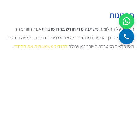
חסרונות
ההחזר על ההלוואה
משתנה מדי חודש בחודשו
בהתאם לדיווח מדד
המחירים לצרכן. הבעיה המרכזית היא אפקט ריבית דריבית - עלייה חודשית
באינפלציה מצטברת לאורך זמן ויכולה
להגדיל משמעותית את ההחזר
.
בתקופות של אינפלציה גבוהה, ההחזר החודשי יכול לעלות בצורה
משמעותית, ולפגוע בתכנון התקציבי שלכם.
טעות נפוצה
אנשים רבים נמנעים באופן מוחלט מהלוואה זו משיקולי סיכון. לעיתים זה
קצת מוזר, כי דווקא את ההלוואה המשתנה הצמודה למדד - לא מפריע
להם לקחת.
המפתח הוא להבין את ההבדלים בין המסלולים ולבחור בהתאם לציפיות