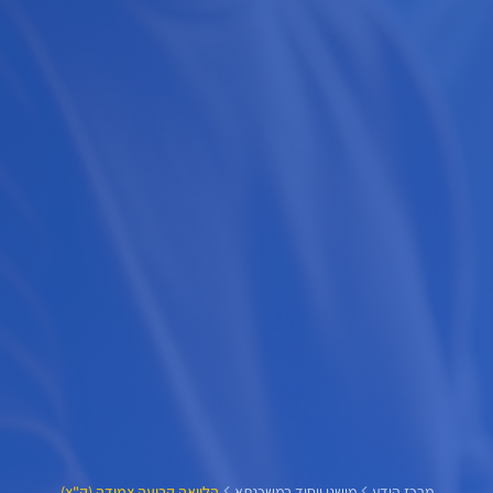
מרכז הידע
מושגי ייסוד במשכנתא
הלוואה קבועה צמודה (ק"צ)