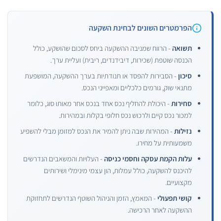
הפרמטרים השונים לבחינת השקעה
תשואה
- הרווח שמניבה ההשקעה ביחס לסכום שהושקע, כולל
הכנסה שוטפת (שכירות, דיבידנדים, ריבית) ועליית ערך.
סיכון
- הסבירות להפסד או תנודתיות בערך ההשקעה, המושפעת
מתנאי שוק, גורמים כלכליים ומאפייני הנכס.
סחירות
- היכולת להחליף נכס אחד בנכס אחר מאותו סוג, כלומר
למכור נכס קיים ולרכוש נכס חלופי בקלות ובמהירות.
נזילות
- המהירות שבה ניתן להמיר את הנכס למזומן מבלי להשפיע
משמעותית על מחירו.
עלות הקמת עסקה וחסמי כניסה
- העלויות והמשאבים הנדרשים
להיכנס להשקעה, כולל עמלות, הון עצמי מינימלי ושירותים
מקצועיים.
קושי תפעולי
- המאמץ, הזמן והניהול השוטף הנדרשים לתחזוקת
ההשקעה לאחר הרכישה.