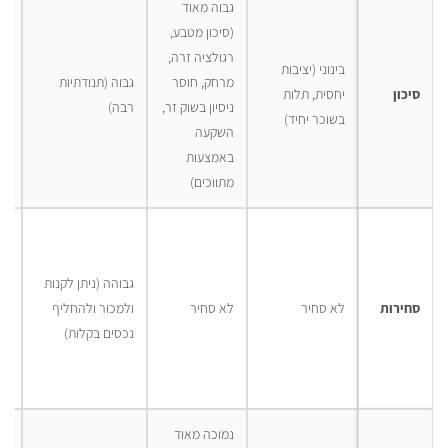
גבוה מאוד
(סיכון מטבע,
רגולציה זרה,
בינוני (יציבות
נמ
מרחק, חוסר
גבוה (תנודתיות
סיכון
יחסית, תלות
אג
ניסיון בשוק זר,
רבה)
בשוכר יחיד)
ממ
השקעה
באמצעות
מתווכים)
גב
גבוהה (ניתן לקנות
לק
סחירות
לא סחיר
לא סחיר
ולמכור ולהחליף
ול
נכסים בקלות)
נכ
בק
נמוכה מאוד