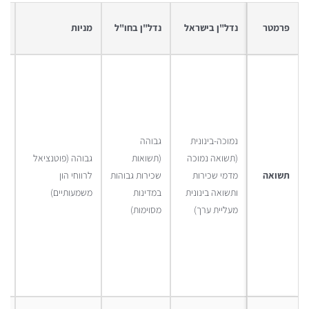
פרמטר
נדל"ן בישראל
נדל"ן בחו"ל
מניות
אג
נמוכה-בינונית
גבוהה
(תשואה נמוכה
(תשואות
גבוהה (פוטנציאל
נמ
תשואה
מדמי שכירות
שכירות גבוהות
לרווחי הון
(ר
ותשואה בינונית
במדינות
משמעותיים)
קב
מעליית ערך)
מסוימות)