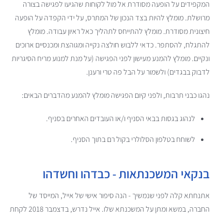
המקפידים על הופעה מסודרת אל מול לקוחות שהגיעו לפגישה בצורה
מרושלת. מומלץ להיות בצד הנכון של המתרס, על ידי הקפדה על הופעה
חיצונית מסודרת. מומלץ להתייחס לתהליך כאל ראיון עבודה. מומלץ
להתגלח, להסתפר. כדאי ללבוש חולצה נקייה ומגוהצת ומכנסיים ארוכים
ונקיים. מומלץ להמנע מעישון לפני הפגישה (על מנת למנוע מריח הסיגריות
לדבוק בבגדים) ולשמור על הבל פה טרי ורענן.
נהגו כבני תרבות, ולפני קיום הפגישה מומלץ להמנע מהדברים הבאים:
לנהוג בגסות בבאי הסניף ו/או העובדים האחרים בסניף.
לשוחח בטלפון הסלולרי בקול רם בתוך הסניף.
בנקאי המשכנתאות - כבדהו וחשדהו
אתנחתא קלה לפני שנמשיך - הנה סיפור אישי של אייל, המייסד של
החברה, במשא ומתן על המשכנתא שלו. אייל נדרש, בדצמבר 2018 לקחת