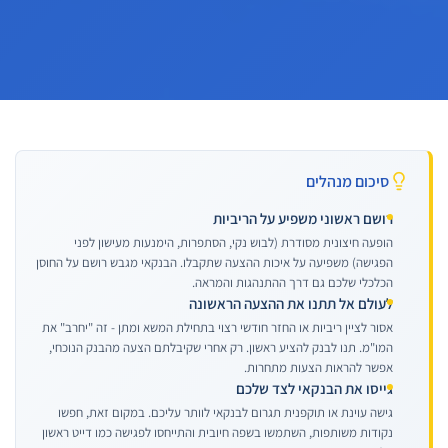
סיכום מנהלים
רושם ראשוני משפיע על הריביות
הופעה חיצונית מסודרת (לבוש נקי, הסתפרות, הימנעות מעישון לפני
הפגישה) משפיעה על איכות ההצעה שתקבלו. הבנקאי מגבש רושם על החוסן
הכלכלי שלכם גם דרך ההתנהגות והמראה.
לעולם אל תתנו את ההצעה הראשונה
אסור לציין ריביות או החזר חודשי רצוי בתחילת המשא ומתן - זה "יחרב" את
המו"מ. תנו לבנק להציע ראשון. רק אחרי שקיבלתם הצעה מהבנק הנוכחי,
אפשר להראות הצעות מתחרות.
גייסו את הבנקאי לצד שלכם
גישה עוינת או תוקפנית תגרום לבנקאי לוותר עליכם. במקום זאת, חפשו
נקודות משותפות, השתמשו בשפה חיובית והתייחסו לפגישה כמו דייט ראשון