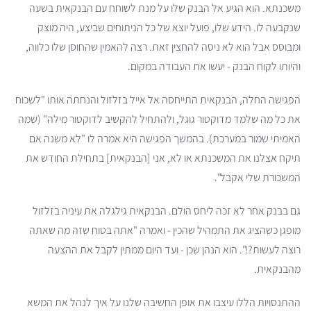
משכנתא. הוא הגיע אל הבנק שלו על מנת לשוחח עם הבנקאית בשעה
שנקבעה לו. הידע שלו, פועל יוצא של כל הניתוחים שביצע, היה מוצק
ומבוסס אבל הוא לא ניסה להחצין זאת. רצה להאמין שהחוסן שלו כלווה,
והיותו לקוח הבנק - יעשו את העבודה במקום.
הפגישה החלה, הבנקאית התייחסה אל אייל בזלזול והנחתה אותו "לשכוח
את כל מה שלמד מדוקטור גוגל, ולהתחיל להקשיב לדוקטור מילה" (שמה
האמיתי שמור במערכת). בהמשך הפגישה היא אמרה לו "לא משנה אם
תיקח אצלנו את המשכנתא או לא, אני [הבנקאית] בתחילת החודש את
המשכורת שלי אקבל".
גם בבנק אחר לא זכה ליחס הולם. הבנקאית גילגלה את עיניה בזלזול
מופגן כשהציג את התמהיל שהכין - ואמרה "אתה בטוח שזה מה שאתה
רוצה לעשות?!". הוא הנהן שכן - ועד היום ממתין לקבל את ההצעה
מהבנקאית.
ההתנסויות הללו עיצבו את אופן החשיבה שלנו על איך לנהל את המשא