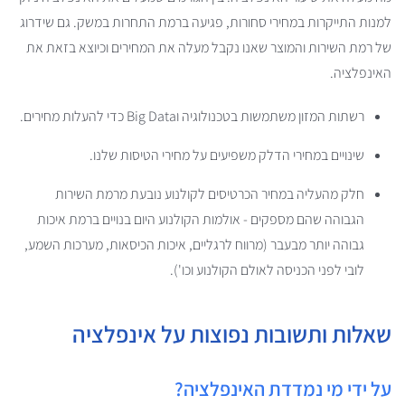
למנות התייקרות במחירי סחורות, פגיעה ברמת התחרות במשק. גם שידרוג
של רמת השירות והמוצר שאנו נקבל מעלה את המחירים וכיוצא בזאת את
האינפלציה.
רשתות המזון משתמשות בטכנולוגיה וBig Data כדי להעלות מחירים.
שינויים במחירי הדלק משפיעים על מחירי הטיסות שלנו.
חלק מהעליה במחיר הכרטיסים לקולנוע נובעת מרמת השירות
הגבוהה שהם מספקים - אולמות הקולנוע היום בנויים ברמת איכות
גבוהה יותר מבעבר (מרווח לרגליים, איכות הכיסאות, מערכות השמע,
לובי לפני הכניסה לאולם הקולנוע וכו').
שאלות ותשובות נפוצות על אינפלציה
על ידי מי נמדדת האינפלציה?