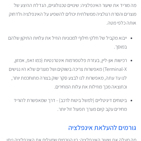
מה מוריד את שיעור האינפלציה: שינויים טכנולוגיים, הגדלת ההיצע של
מוצרים והסרת רגולציה ממשלתית יכולים להשפיע על האינפלציה ולדחוק
אותה כלפי מטה.
ייבוא מקביל של חלקי חילוף למכוניות הוזיל את עלויות התיקון שלהם
במוסך.
רכישות און-ליין, בעזרת פלטפורמות אינטרנטיות (כמו זאפ, אמזון,
Terminal-X) מאפשרות צריכה בשווקים ושל מוצרים שלא היו נגישים
לנו עד עתה, מאפשרות לנו לבצע סקר שוק בצורה מתוחכמת יותר,
וכתוצאה מכך מוזילות את עלות המחירים.
ביטוחים דיגיטליים (למשל ביטוח לרכב) - דרך שמאפשרת להוריד
מחירים עקב קיום מערך תפעול זול יותר.
גורמים להעלאת אינפלציה
מה מעלה את שיעור האינפלציה: בין הגורמים שמעלים את האינפלציה ניתן