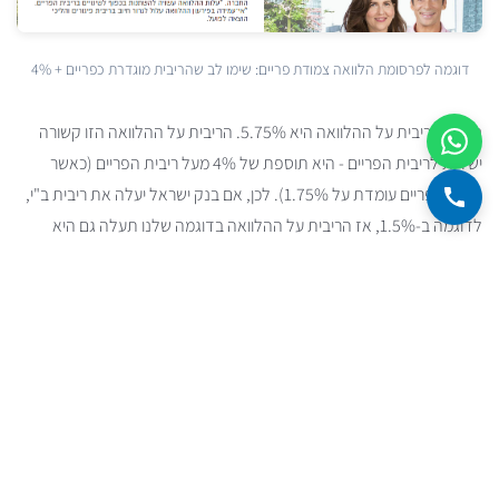
דוגמה לפרסומת הלוואה צמודת פריים: שימו לב שהריבית מוגדרת כפריים + 4%
נניח שהריבית על ההלוואה היא 5.75%. הריבית על ההלוואה הזו קשורה
ישירות לריבית הפריים - היא תוספת של 4% מעל ריבית הפריים (כאשר
ריבית הפריים עומדת על 1.75%). לכן, אם בנק ישראל יעלה את ריבית ב"י,
לדוגמה ב-1.5%, אז הריבית על ההלוואה בדוגמה שלנו תעלה גם היא
ב-1.5% ל-7.25% (!).
עבור חלק מהאנשים, ההחזר על ההלוואות הללו יהיה גבוה מאוד,
וההחלטה תהיה לוותר על רכישת הרכב. וכעת, תארו לעצמכם שעוד אנשים
יוותרו על רכישת הרכב בגלל עלויות המימון. כתוצאה מכך הביקוש יורד.
בסוכנות הרכב ייצטברו מכוניות לא מכורות, כלומר ההיצע עולה. אם סוכנות
הרכב תיתקע עם הרכבים הללו, שהשווי שלהם יורד ככל שעובר הזמן, היא
תפסיד כסף. לכן - הצעד הבא יהיה להוריד מחירים.