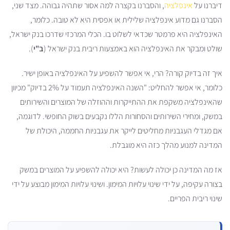
דיברנו על
אינפלציה
, והסברנו בקצרה למה אסור שתהיה גבוהה. מצד שני,
הסברנו גם מדוע אינפלציה שלילית או אפסית היא לא טובה. כלומר,
האינפלציה היא פרמטר שכדאי לשלוט בו. הכלי המרכזי שדרכו בנק ישראל,
שולט ומבקר את האינפלציה הוא באמצעות ריבית בנק ישראל (
ב"י
).
איך זה בדיוק קורה? הרי, אי אפשר להשפיע על האינפלציה באופן ישיר.
כלומר, אי אפשר להחליט: "השנה האינפלציה תעמוד על 2% בדיוק" מכיוון
שהאינפלציה משקפת את ההתייקרות וההוזלה של המוצרים והשירותים
במשק, ומחירי השירותים והסחורות הללו נקבעים בשוק החופשי. לדוגמה,
אם מגדלי העגבניות מחליטים לייקר את עגבניות החממה, היכולת של
המדינה למנוע מהלך כזה היא מוגבלת.
אז מה המדינה כן יכולה לעשות? היא יכולה להשפיע על המוצרים במשק
בצורה עקיפה, על ידי שינוי עלויות המימון. ושינוי עלויות המימון מבוצע על ידי
שינוי ריבית הפריים.