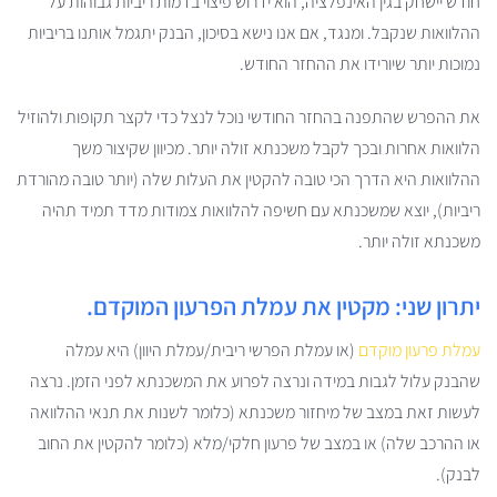
חודש יישחק בגין האינפלציה, הוא ידרוש פיצוי בדמות ריביות גבוהות על
ההלוואות שנקבל. ומנגד, אם אנו נישא בסיכון, הבנק יתגמל אותנו בריביות
נמוכות יותר שיורידו את ההחזר החודש.
את ההפרש שהתפנה בהחזר החודשי נוכל לנצל כדי לקצר תקופות ולהוזיל
הלוואות אחרות ובכך לקבל משכנתא זולה יותר. מכיוון שקיצור משך
ההלוואות היא הדרך הכי טובה להקטין את העלות שלה (יותר טובה מהורדת
ריביות), יוצא שמשכנתא עם חשיפה להלוואות צמודות מדד תמיד תהיה
משכנתא זולה יותר.
יתרון שני: מקטין את עמלת הפרעון המוקדם.
עמלת פרעון מוקדם
(או עמלת הפרשי ריבית/עמלת היוון) היא עמלה
שהבנק עלול לגבות במידה ונרצה לפרוע את המשכנתא לפני הזמן. נרצה
לעשות זאת במצב של מיחזור משכנתא (כלומר לשנות את תנאי ההלוואה
או ההרכב שלה) או במצב של פרעון חלקי/מלא (כלומר להקטין את החוב
לבנק).