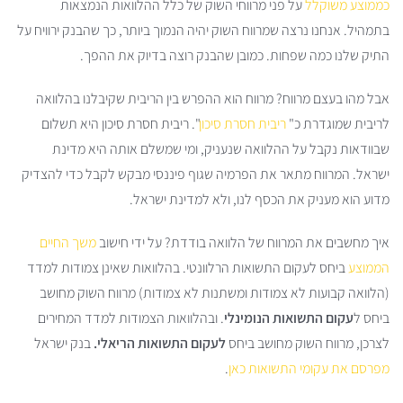
כממוצע משוקלל
על פני מרווחי השוק של כלל ההלוואות הנמצאות
בתמהיל. אנחנו נרצה שמרווח השוק יהיה הנמוך ביותר, כך שהבנק ירוויח על
התיק שלנו כמה שפחות. כמובן שהבנק רוצה בדיוק את ההפך.
אבל מהו בעצם מרווח? מרווח הוא ההפרש בין הריבית שקיבלנו בהלוואה
לריבית שמוגדרת כ"
ריבית חסרת סיכון
". ריבית חסרת סיכון היא תשלום
שבוודאות נקבל על ההלוואה שנעניק, ומי שמשלם אותה היא מדינת
ישראל. המרווח מתאר את הפרמיה שגוף פיננסי מבקש לקבל כדי להצדיק
מדוע הוא מעניק את הכסף לנו, ולא למדינת ישראל.
איך מחשבים את המרווח של הלוואה בודדת? על ידי חישוב
משך החיים
הממוצע
ביחס לעקום התשואות הרלוונטי. בהלוואות שאינן צמודות למדד
(הלוואה קבועות לא צמודות ומשתנות לא צמודות) מרווח השוק מחושב
ביחס ל
עקום התשואות הנומינלי
. ובהלוואות הצמודות למדד המחירים
לצרכן, מרווח השוק מחושב ביחס
לעקום התשואות הריאלי.
בנק ישראל
מפרסם את עקומי התשואות כאן
.