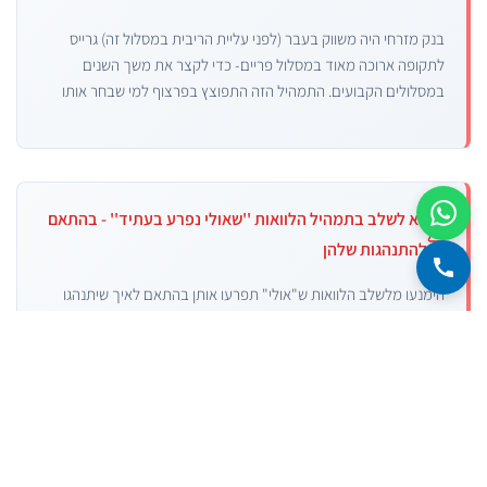
בנק מזרחי היה משווק בעבר (לפני עליית הריבית במסלול זה) גרייס
לתקופה ארוכה מאוד במסלול פריים- כדי לקצר את משך השנים
במסלולים הקבועים. התמהיל הזה התפוצץ בפרצוף למי שבחר אותו
לא לשלב בתמהיל הלוואות ''שאולי נפרע בעתיד'' - בהתאם
להתנהגות שלהן
הימנעו מלשלב הלוואות ש"אולי" תפרעו אותן בהתאם לאיך שיתנהגו
בעתיד. אי-הוודאות גדולה מדי. וכל עוד אנחנו שומרים אופציה לפירעון
מוקדם, אנחנו לא באמת יכולים לתעל את הכסף להשקעות ראויות לטווח
ארוך.