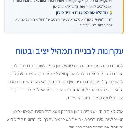
כשמקצים הרבה כסף לקל"צ, נשאר פחות בהחזר החודשי להלוואות אחרות -
ואז נאלצים להאריך אותן ולהגדיל את הסיכון.
קיצור הלוואות מסוכנות מוריד סיכון
הדרך להקטין סיכון היא לקצר את משך השנים של ההלוואות המסוכנות או
להפוך אותן ללא צמודות.
עקרונות לבניית תמהיל יציב ובטוח
לקוחות רבים שמגדירים עצמם כשונאי סיכון פונים לאותו פתרון: הגדלת
הנתח בתמהיל המוקצה להלוואה קבועה לא צמודה (קל"צ). ההיגיון מובן.
להלוואת קל"צ יתרונות ברורים: אין תנודתיות, אין השפעה משינויים במצב
המאקרו-כלכלי בישראל, וההחזר החודשי ידוע מראש לכל אורך הדרך. זו
אכן ההלוואה היציבה ביותר שקיימת.
אבל ליציבות הזו יש מחיר. מכיוון שהבנק נושא בכל הסיכון בעצמו - סיכון
האינפלציה, סיכון הריבית - הוא דורש פרמיה על כך. לכן הלוואת קל"צ היא
גם ההלוואה היקרה ביותר בתמהיל.