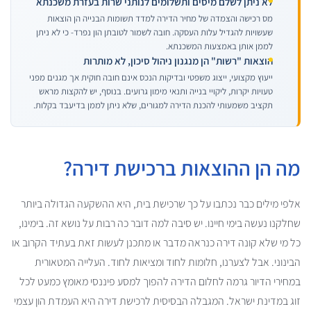
לא ניתן לשלם מיסים ותשלומים לנותני שרות בעזרת משכנתא
מס רכישה והצמדה של מחיר הדירה למדד תשומות הבנייה הן הוצאות
שעשויות להגדיל עלות העסקה. חובה לשמור לטובתן הון נפרד- כי לא ניתן
לממן אותן באמצעות המשכנתא.
הוצאות "רשות" הן מנגנון ניהול סיכון, לא מותרות
ייעוץ מקצועי, ייצוג משפטי ובדיקות הנכס אינם חובה חוקית אך מגנים מפני
טעויות יקרות, ליקויי בנייה ותנאי מימון גרועים. בנוסף, יש להקצות מראש
תקציב משמעותי להכנת הדירה למגורים, שלא ניתן לממן בדיעבד בקלות.
מה הן ההוצאות ברכישת דירה?
אלפי מילים כבר נכתבו על כך שרכישת בית, היא ההשקעה הגדולה ביותר
שחלקנו נעשה בימי חיינו. יש סיבה למה דובר כה רבות על נושא זה. בימינו,
כל מי שלא קונה דירה כנראה מדבר או מתכנן לעשות זאת בעתיד הקרוב או
הבינוני. אבל לצערנו, חלומות לחוד ומציאות לחוד. העלייה המטאורית
במחירי הדיור גרמה לחלום הדירה להפוך למסע פיננסי מאומץ כמעט לכל
זוג במדינת ישראל. המגבלה הבסיסית לרכישת דירה היא העמדת הון עצמי