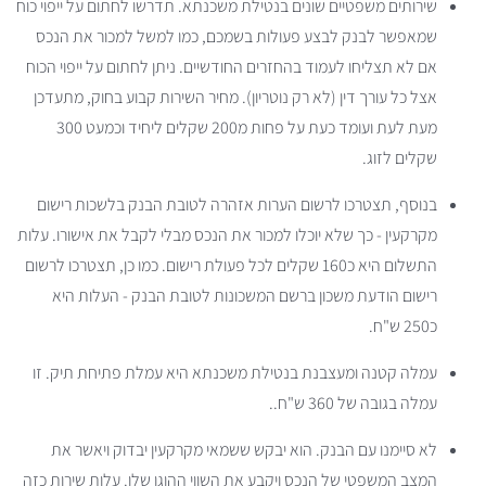
שירותים משפטיים שונים בנטילת משכנתא. תדרשו לחתום על ייפוי כוח
שמאפשר לבנק לבצע פעולות בשמכם, כמו למשל למכור את הנכס
אם לא תצליחו לעמוד בהחזרים החודשיים. ניתן לחתום על ייפוי הכוח
אצל כל עורך דין (לא רק נוטריון). מחיר השירות קבוע בחוק, מתעדכן
מעת לעת ועומד כעת על פחות מ200 שקלים ליחיד וכמעט 300
שקלים לזוג.
בנוסף, תצטרכו לרשום הערות אזהרה לטובת הבנק בלשכות רישום
מקרקעין - כך שלא יוכלו למכור את הנכס מבלי לקבל את אישורו. עלות
התשלום היא כ160 שקלים לכל פעולת רישום. כמו כן, תצטרכו לרשום
רישום הודעת משכון ברשם המשכונות לטובת הבנק - העלות היא
כ250 ש"ח.
עמלה קטנה ומעצבנת בנטילת משכנתא היא עמלת פתיחת תיק. זו
עמלה בגובה של 360 ש"ח..
לא סיימנו עם הבנק. הוא יבקש ששמאי מקרקעין יבדוק ויאשר את
המצב המשפטי של הנכס ויקבע את השווי ההוגן שלו. עלות שירות כזה