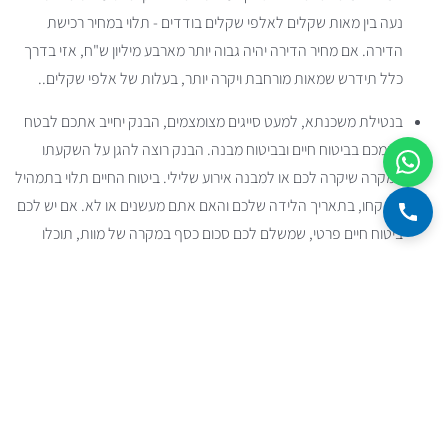
נעה בין מאות שקלים לאלפי שקלים בודדים - תלוי במחיר רכישת
הדירה. אם מחיר הדירה יהיה גבוה יותר מארבע מיליון ש"ח, אזי בדרך
כלל תידרש שמאות מורחבת ויקרה יותר, בעלות של אלפי שקלים..
בנטילת משכנתא, למעט סייגים מצומצמים, הבנק יחייב אתכם לבטח
עצמכם בביטוח חיים ובביטוח מבנה. הבנק רוצה להגן על השקעתו
במקרה שיקרה לכם או למבנה אירוע שלילי. ביטוח החיים תלוי בתמהיל
שתקחו, בתאריך הלידה שלכם והאם אתם מעשנים או לא. אם יש לכם
ביטוח חיים פרטי, שמשלם לכם סכום כסף במקרה של מוות, תוכלו
להסב אותו לטובת המשכנתא, וכך לא תידרשו לביטוח נוסף, אבל
במקרה מוות יקירכם לא יקבלו תשלום במזומן. השתמשו ב
מחשבון
ביטוח החיים
שלנו כדי להשוות הצעות מ-6 חברות ביטוח.
תצטרכו לרשום הערת אזהרה על שמכם בלשכת רישום המקרקעין
כך
שאף אדם לא יוכל למכור את הנכס מבלי להשיג את אישורכם. העלות
היא 160 ש"ח לכל פעולת רישום.