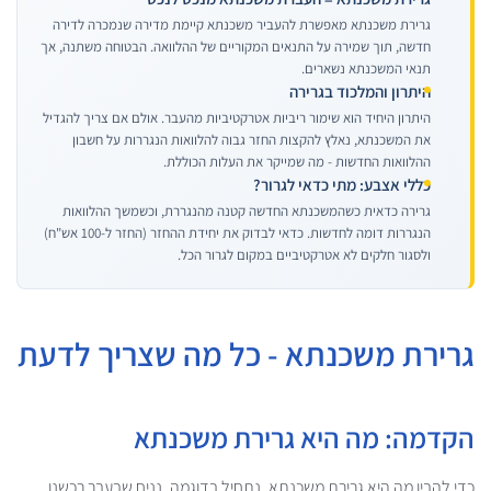
גרירת משכנתא מאפשרת להעביר משכנתא קיימת מדירה שנמכרה לדירה
חדשה, תוך שמירה על התנאים המקוריים של ההלוואה. הבטוחה משתנה, אך
תנאי המשכנתא נשארים.
היתרון והמלכוד בגרירה
היתרון היחיד הוא שימור ריביות אטרקטיביות מהעבר. אולם אם צריך להגדיל
את המשכנתא, נאלץ להקצות החזר גבוה להלוואות הנגררות על חשבון
ההלוואות החדשות - מה שמייקר את העלות הכוללת.
כללי אצבע: מתי כדאי לגרור?
גרירה כדאית כשהמשכנתא החדשה קטנה מהנגררת, וכשמשך ההלוואות
הנגררות דומה לחדשות. כדאי לבדוק את יחידת ההחזר (החזר ל-100 אש"ח)
ולסגור חלקים לא אטרקטיביים במקום לגרור הכל.
גרירת משכנתא - כל מה שצריך לדעת
הקדמה: מה היא גרירת משכנתא
כדי להבין מה היא גרירת משכנתא, נתחיל בדוגמה. נניח שבעבר רכשנו