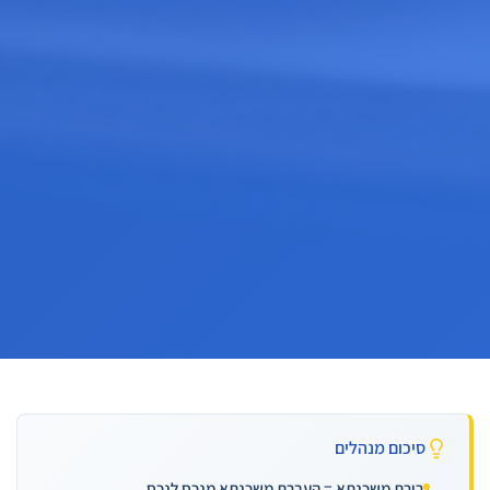
סיכום מנהלים
גרירת משכנתא = העברת משכנתא מנכס לנכס