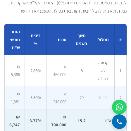
לכתיבת המאמר, ריבית הפריים הייתה 6%). הלוואת הקל"צ אטרקטיבית
מאוד, ולא ניתן לקבל ריביות זהות בעת נטילת המשכנתא החדשה:
החזר
משך
ריבית
#
מסלול
סכום
חודשי
השנים
%
ש"ח
קבועה
₪
₪
1
לא
8
2.86%
5,366
460,000
צמודה
₪
₪
2
פריים
29
5.50%
1,381
240,000
₪
₪
סה"כ
15.2
3.77%
6,747
700,000