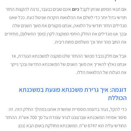
אם תנאי המימון שניתן לקבל
כיום
אינם טובים כבעבר, נרצה להקצות החזר
חודשי גדול יותר כדי לשלם את ההלוואות היקרות שניטול כעת. ככל שאנו
מגדילים החזר חודשי על הלוואה, אנחנו מקצרים את משך השנים שלה
ובכך אנו מגדילים את החלק היחסי המוקצה לקרן (מסך התשלום), מחזירים
את החוב מהר יותר וכך משלמים פחות ריבית.
אבל אם חלק נכבד מכושר ההחזר שלנו מוקצה למשכנתא הנגררת, אז
אנחנו נאלץ להאריך את משך השנים של המשכנתא החדשה ובכך נייקר
את העלות של ההלוואות הללו.
דוגמה: איך גרירת משכנתא פוגעת במשכנתא
הכוללת
כדי להקל, נעזר בדוגמה מספרית שתשרת אותנו במהלך החלק הזה. זה
סיפור אמיתי! המשכנתא שברצוננו לגרור עומדת על סך 700 אש"ח. ההחזר
החודשי עליה הוא 6747 ש"ח. המשכנתא מחולקת באופן הבא (נכון