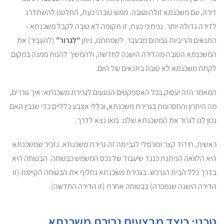
דירה, עם משכנתא זולה וטובה. ממש טובה! כעת, החלטנו להשתדרג
לדירה גדולה יותר. נניח כי כעת, זו תקופה לא טובה לקבל משכנתא -
התנאים והריביות גבוהים מבעבר. לשמחתנו, ניתן
"לגרור"
(להעביר) את
המשכנתא הטובה מהדירה הישנה לחדשה, ולהמשיך להנות ממנה במקום
לקחת משכנתא לא טובה בתנאים של היום.
המאמר הזה יעסוק בכל האספקטים הנוגעים לגרירת משכנתא: איך גוררים,
מה היתרון והחסרונות בגרירת משכנתא, וכללי אצבע כלליים כדי שנבין האם
נכון לנו לגרור את המשכנתא שלנו. בואו נצא לדרך.
ראשית, חידוד קצר ופורמלי לגבי מה זה גרירת משכנתא. נזכיר שמשכנתא
היא הלוואה הניתנת כנגד שיעבוד של נכס המשמש כבטוחה. הבטוחה היא
בדרך כלל הבית הנרכש. בגרירת משכנתא נחליף את הבטוחה הקיימת (זו
הדירה הישנה שנמכרה) בבטוחה אחרת (זו הדירה החדשה).
טכני: כיצד מבצעים גרירת משכנתא