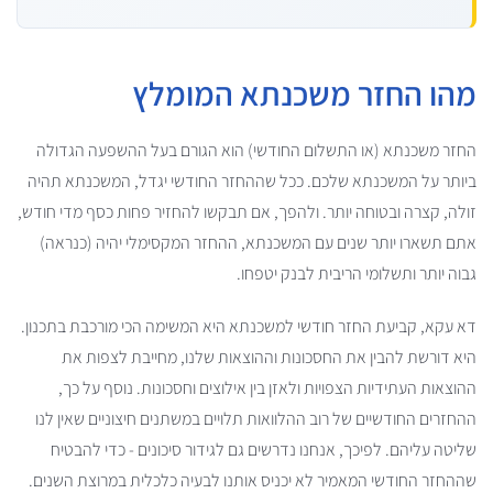
מהו החזר משכנתא המומלץ
החזר משכנתא (או התשלום החודשי) הוא הגורם בעל ההשפעה הגדולה
ביותר על המשכנתא שלכם. ככל שההחזר החודשי יגדל, המשכנתא תהיה
זולה, קצרה ובטוחה יותר. ולהפך, אם תבקשו להחזיר פחות כסף מדי חודש,
אתם תשארו יותר שנים עם המשכנתא, ההחזר המקסימלי יהיה (כנראה)
גבוה יותר ותשלומי הריבית לבנק יטפחו.
דא עקא, קביעת החזר חודשי למשכנתא היא המשימה הכי מורכבת בתכנון.
היא דורשת להבין את החסכונות וההוצאות שלנו, מחייבת לצפות את
ההוצאות העתידיות הצפויות ולאזן בין אילוצים וחסכונות. נוסף על כך,
ההחזרים החודשיים של רוב ההלוואות תלויים במשתנים חיצוניים שאין לנו
שליטה עליהם. לפיכך, אנחנו נדרשים גם לגידור סיכונים - כדי להבטיח
שההחזר החודשי המאמיר לא יכניס אותנו לבעיה כלכלית במרוצת השנים.