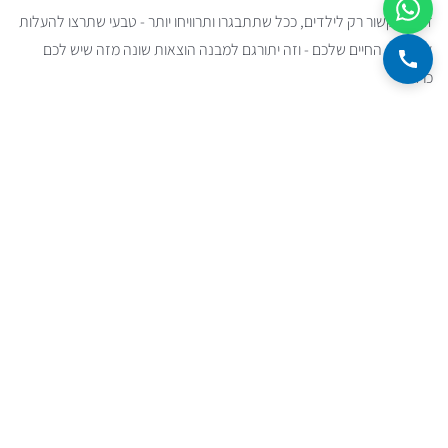
זה לא קשור רק לילדים, ככל שתתבגרו ותרוויחו יותר - טבעי שתרצו להעלות
את רמת החיים שלכם - וזה יתורגם למבנה הוצאות שונה מזה שיש לכם
כרגע.
המלצה למי שמבנה ההוצאות שלו עתיד להשתנות
אם אתם יודעים שמבנה ההוצאות שלכם הולך להשתנות בצורה
דרמטית, ואין לכם יכולת לאמוד את השינוי בהחזר - עליכם לנהוג
בזהירות כפולה ומכופלת. בחרו החזר חודשי שבמודע יאפשר לכם
להשאיר שולי כסף משמעותיים לבלת"מים שיבואו.
מחסלים את המשכנתא - בכל מחיר
אז הדפוס הזה דומה למה שנכתב לעיל, רק שהפעם אנשים באמת מודעים
אל מבנה ההוצאות שלהם. אז למה הוא שונה? כי הפעם אנשים ביודעין
מקריבים את החסכונות שלהם על מנת לסיים את חובותיהם. ההחזר