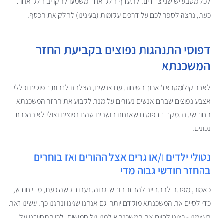
לכל מטבע יש שני צדדים. לתעדף חלק אחד משמעו להקריב חלק אחר.
כעת, נרצה לספר לכם על דרכים עקומות (בעינינו) לחלק את הכסף.
דפוסי התנהגות נפוצים בקביעת החזר
המשכנתא
לאחר קילומטראז' ארוך בשיחות עם אנשים, הצלחנו לזהות דפוסים וכללי
אצבע נפוצים שבהם אנשים נעזרים על מנת לקבוע את החזר המשכנתא
החודשי. נתמקד בדפוסים שאנחנו חושבים שהם נפוצים ואולי לא בהכרח
נכונים.
נטולי ילדים ו/או גרים אצל ההורים ואז בוחרים
בהחזר חודשי גבוה מדי
כאמור, מפתה להתחייב להחזר חודשי גבוה. נעבוד קשה כעת, מדי חודש,
כדי לסיים את המשכנתא מוקדם יותר. גם אנחנו שגינו ונהגנו כך. עשינו זאת
בעצמנו - רצינו לסיים את המשכנתא לפני גיל חמישים, לכן התחייבנו על