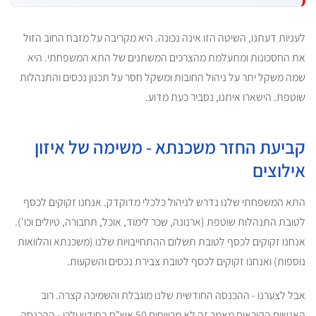
לעניות דעתנו, השיטה הזו אינה נכונה. היא מקריבה על מזבח החוב הזול
את החסכונות ומתעלמת מהצרכים המשתנים של התא המשפחתי. היא
שמה משקל יתר על ניהול החובות ומשקל חסר על תכנון נכסים והתנהלות
שוטפת. הישארו איתנו, נסביר כעת מדוע.
קביעת החזר משכנתא - משימה של איזון
אילוצים
התא המשפחתי שלנו נדרש לניהול כלכלי מדוקדק. אנחנו זקוקים לכסף
לטובת התנהלות שוטפת (ארנונה, שכר לימוד, אוכל, תחבורה, טיולים וכו').
אנחנו זקוקים לכסף לטובת תשלום ההתחייבויות שלנו (משכנתא והלוואות
נוספות) ואנחנו זקוקים לכסף לטובת צבירת נכסים והשקעות.
אבל לצערנו - ההכנסה החודשית שלנו מוגבלת והשמיכה קצרה. רוב
האנשים הקוראים מאמר זה לא מרוויחים 50 אש"ח בחודש ולכן - ההכנסה