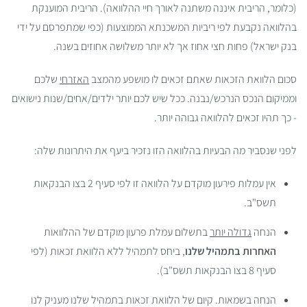
(כלומר, הריבית איננה משתנה לאורך חיי ההלוואה). הריבית המוענקת
בהלוואה נקבעת לפי ריביות המשכנתא הממוצעות (כפי שמתפרסם על ידי
בנק ישראל) פחות חצי אחוז אך לא יותר משלושה אחוזים בשנה.
סכום הלוואת הזכאות שאתם זכאים לו מושפע מהמצב
האזרחי
שלכם
וממיקום הנכס הנרכש/נבנה. ככל שיש לכם יותר ילדים/אחים/שנות נישואים
- כך תהיו זכאים להלוואה גבוהה יותר.
לפני שנסביר מה הבעיות בהלוואה הזו נזכיר ביעף את היתרונות שלה:
אין עמלות פירעון מוקדם על הלוואה זו לפי סעיף 2 בצו הבנקאות
תשס"ב.
הנחה
גדולה יותר
בתשלום עמלת פרעון מוקדם של ההלוואות
האחרות בתמהיל שלנו
, ביחס לתמהיל ללא הלוואת זכאות (לפי
סעיף 8 בצו הבנקאות תשס"ב).
הנחה בשמאות. קיום של הלוואת זכאות בתמהיל שלנו מעניק לנו