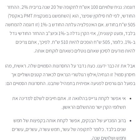
דוגמה: נניח שלוויתם 100 אש"ח לתקופה של 20 שנה בריבית 2%. ההחזר
החודשי, לפי לוח סילוקין שפיצר, הוא (השתמשנו בפונקצית PMT באקסל)
505 ש"ח בחודש. אם האינפלציה עלתה החודש ב-1% (זו דוגמה להמחשה
בלבד, ומעט קיצונית), אזי הקרן גדלה ב-1% וכיוצ"ב ההחזר החודשי גדל
ב-1%. כלומר, 505 ש"ח הופכים להיות 510 ש"ח. לפיכך, אתם צריכים
להיות מודעים לסיכון שאתם נוטלים כשאתם לוקחים אותה.
אבל את זה כבר ידענו. כעת נדבר על החסרונות הסמויים שלה. ראשית, מהו
חיסרון סמוי? זו הנחיה/אילוץ רגולטורי הנראים לכאורה קטנים ושוליים אך
בפועל הם גורמים לפגיעה אמיתית בתמהיל שתבנו. החסרונות הסמויים הם:
אי אפשר לקחת גרייס בהלוואה זו. אתם חייבים לשלם למדינה את
תשלומי הקרן ישר מהתשלום הראשון.
ברוב המכריע של הבנקים, אפשר לקחת אותה בקפיצות של חמש
שנים בלבד. כלומר לתקופה של עשר, חמש עשרה, עשרים, עשרים
וחמש ושלושים שנה.