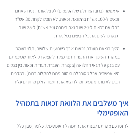
אי אפשר (ברוב המוחלט של הפעמים) לפצל אותה. נניח שאתם
זכאים ל-100 אש"ח בהלוואת זכאות, לא תוכלו לקחת 30 אש"ח
בהלוואת זכאות ל-20 שנה ואת היתרה (70 אש"ח) ל-25 שנה.
תצטרכו לשים את כל הביצים בסל אחד.
הליך הוצאת תעודת זכאות אורך כשבועיים-שלושה, תלוי בעומס
במשרד השיכון. את התעודה רצוי מאוד להוציא רק לאחר שסיכמתם
עם בנק על תנאי ההלוואה (בקצרה: העברת תעודת זכאות בין בנקים
היא אפשרית אבל מסורבלת ומהווה פתח לתקלות רבות). במקרים
רבים לא נותר מספיק זמן להוציא את התעודה ולכן מוותרים עליה.
איך משלבים את הלוואת זכאות בתמהיל
האופטימלי
להזכירכם מטרתנו לבנות את התמהיל האופטימלי. כלומר, מבין כלל