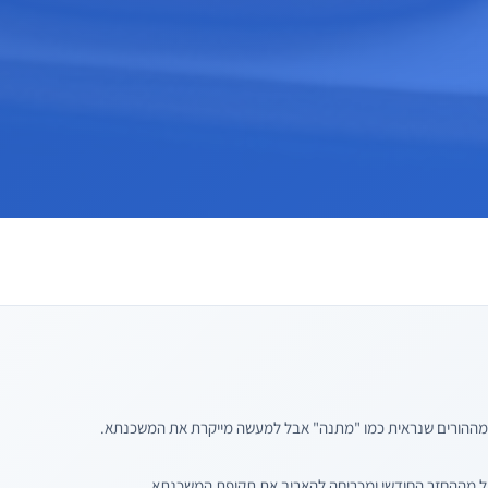
 מההורים שנראית כמו "מתנה" אבל למעשה מייקרת את המשכנתא.
ל מההחזר החודשי ומכריחה להאריך את תקופת המשכנתא.